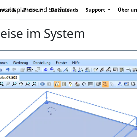
statik
Preise
Downloads
Support
Über u
eise im System