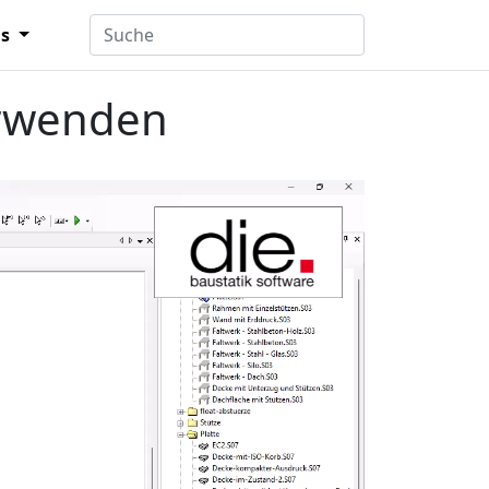
ns
erwenden