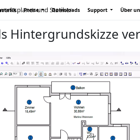
statik
Preise
Downloads
Support
Über u
als Hintergrundskizze v