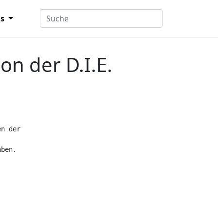
ns
n der D.I.E.
n der 

ben.
