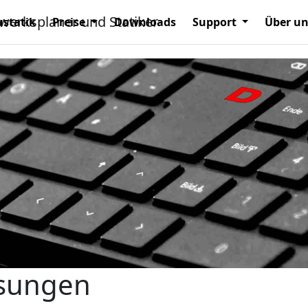
statik
Preise
Downloads
Support
Über u
ssungen