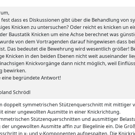
rum,
le fest dass es Diskussionen gibt über die Behandlung von s
iges Knicken zu untersuchen? Oder reicht es knicken un ei
 der Baustatik Knicken um eine Achse berechnet was günsti
 wurde von dem Vortragenden darauf hingewiesen dass be
ist. Das bedeutet die Bewehrung wird wesentlich größer! 
ge Knicken in den beiden Ebenen nicht weit auseinander li
inachsigen Knickvorgänge dann nicht möglich, weil Einflüss
g bewirken.
e eine begründete Antwort!
oland Schrödl
m doppelt symmetrischen Stützenquerschnitt mit mittiger v
it einer ungewollten Ausmitte in einer Knickrichtung.
mmetrischen Stützenquerschnitten und ausmittiger Belastun
 der ungewollten Ausmitte affin zur Biegelinie ein. Die Gr
nsschritt in x- und y-Komponenten aufgespalten. Die Knickr