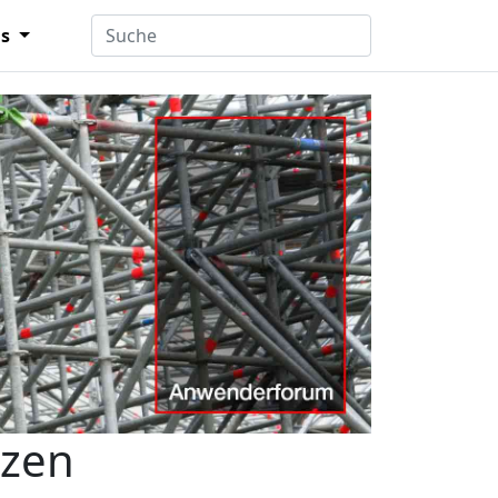
ns
tzen