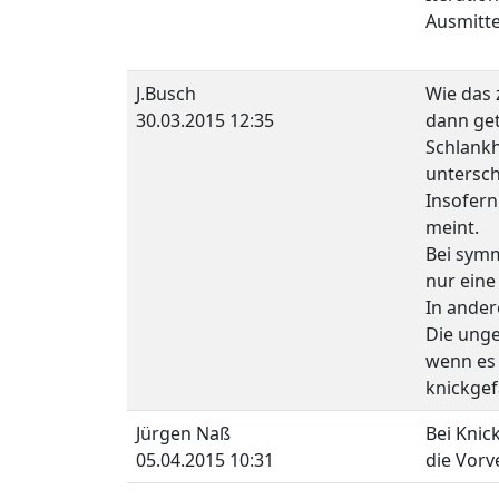
Ausmitte
J.Busch
Wie das 
30.03.2015 12:35
dann get
Schlankh
untersch
Insofern
meint.
Bei symm
nur ein
In ander
Die unge
wenn es 
knickgef
Jürgen Naß
Bei Knic
05.04.2015 10:31
die Vorv