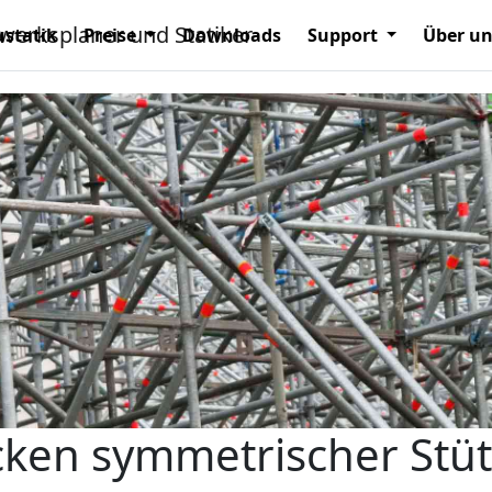
statik
Preise
Downloads
Support
Über u
cken symmetrischer Stü