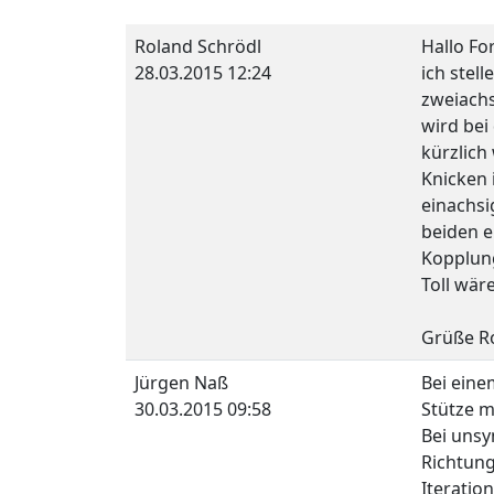
Roland Schrödl
Hallo Fo
28.03.2015 12:24
ich stel
zweiachs
wird bei
kürzlich
Knicken 
einachsi
beiden e
Kopplun
Toll wär
Grüße R
Jürgen Naß
Bei eine
30.03.2015 09:58
Stütze m
Bei unsy
Richtung
Iteratio