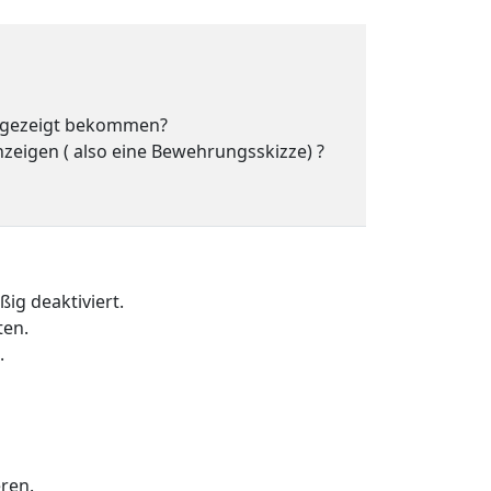
angezeigt bekommen?
igen ( also eine Bewehrungsskizze) ?
ig deaktiviert.
ten.
.
eren.