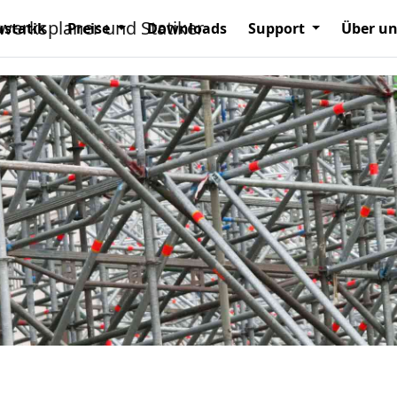
statik
Preise
Downloads
Support
Über u