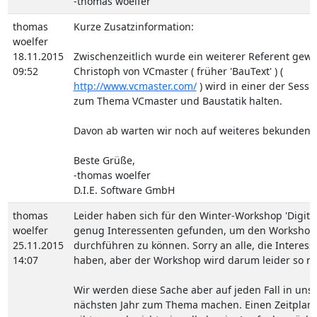
-thomas woelfer
thomas
Kurze Zusatzinformation:
woelfer
18.11.2015
Zwischenzeitlich wurde ein weiterer Referent gewo
09:52
Christoph von VCmaster ( früher 'BauText' ) (
http://www.vcmaster.com/
) wird in einer der Sessi
zum Thema VCmaster und Baustatik halten.
Davon ab warten wir noch auf weiteres bekunden von
Beste Grüße,
-thomas woelfer
D.I.E. Software GmbH
thomas
Leider haben sich für den Winter-Workshop 'Digitale
woelfer
genug Interessenten gefunden, um den Workshop
25.11.2015
durchführen zu können. Sorry an alle, die Interes
14:07
haben, aber der Workshop wird darum leider so ni
Wir werden diese Sache aber auf jeden Fall in un
nächsten Jahr zum Thema machen. Einen Zeitplan 