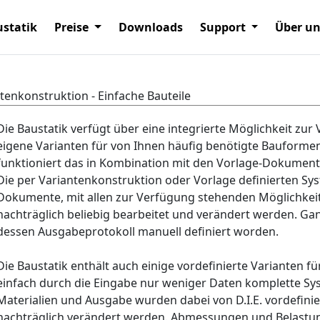
statik
Preise
Downloads
Support
Über u
tenkonstruktion - Einfache Bauteile
Die Baustatik verfügt über eine integrierte Möglichkeit zur 
eigene Varianten für von Ihnen häufig benötigte Bauformen
funktioniert das in Kombination mit den Vorlage-Dokumenten
Die per Variantenkonstruktion oder Vorlage definierten Sy
Dokumente, mit allen zur Verfügung stehenden Möglichkeite
nachträglich beliebig bearbeitet und verändert werden. Ga
dessen Ausgabeprotokoll manuell definiert worden.
Die Baustatik enthält auch einige vordefinierte Varianten 
einfach durch die Eingabe nur weniger Daten komplette Sy
Materialien und Ausgabe wurden dabei von D.I.E. vordefinie
nachträglich verändert werden. Abmessungen und Belast