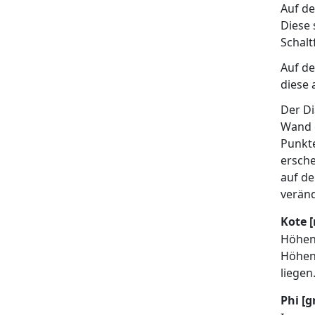
Auf de
Diese 
Schalt
Auf de
diese 
Der Di
Wand 
Punkte
ersche
auf d
verän
Kote 
Höhenk
Höhen
liegen
Phi [g