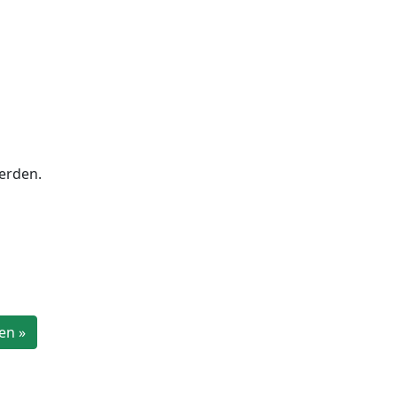
erden.
en »