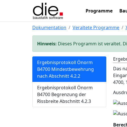
Programme
Bau
Dokumentation
Veraltete Programme
Hinweis:
Dieses Programm ist veraltet. D
Ergeb
Ergebnisprotokoll Önorm
Das na
B4700 Mindestbewehrung
Einga
nach Abschnitt 4.2.2
4700, 
Ergebnisprotokoll Önorm
Ausdru
B4700 Begrenzung der
Rissbreite Abschnitt 4.2.3
Berec