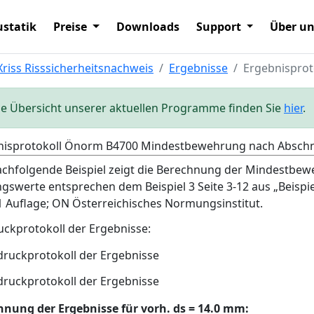
statik
Preise
Downloads
Support
Über u
Xriss Risssicherheitsnachweis
Ergebnisse
Ergebnispro
ie Übersicht unserer aktuellen Programme finden Sie
hier
.
nisprotokoll Önorm B4700 Mindestbewehrung nach Abschni
chfolgende Beispiel zeigt die Berechnung der Mindestbew
ngswerte entsprechen dem Beispiel 3 Seite 3-12 aus „Bei
1 Auflage; ON Österreichisches Normungsinstitut.
ckprotokoll der Ergebnisse:
hnung der Ergebnisse für vorh. ds = 14.0 mm: