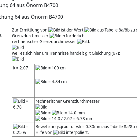
hung 64 aus Önorm B4700
=
Zur Ermittlung von
ist der Wert
aus Tabelle 8a/8b zu 
%
Grenzdurchmesser
erforderlich.
rechnerischer Grenzdurchmesser
:
weil es sich hier um Trennrisse handelt gilt Gleichung (67):
k = 2.07
= 100 cm
= 4.84 cm
=
rechnerischer Grenzdurchmesser
6.78
=
= 14.0 mm
= 14.0 / 2.07 = 6.78 mm
=
Bewehrungsgrad für wk = 0.30mm aus Tabelle 8a/8b 
0.25 %
Hilfe von
interpoliert.