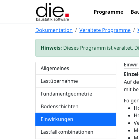
Programme
Bau
Dokumentation
Veraltete Programme
Hinweis:
Dieses Programm ist veraltet. D
Einwi
Allgemeines
Einze
Lastübernahme
Auf de
mit be
Fundamentgeometrie
Folgen
Bodenschichten
Ho
Ho
Einwirkungen
Ve
M
Lastfallkombinationen
M