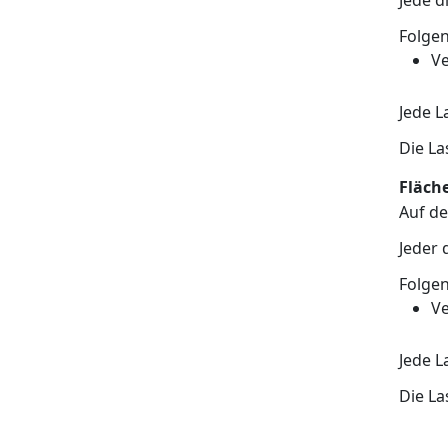
Jede d
Folgen
Ve
Jede L
Die La
Fläch
Auf de
Jeder 
Folgen
Ve
Jede L
Die La