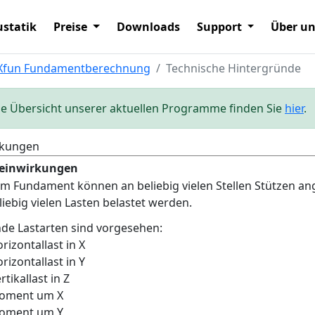
statik
Preise
Downloads
Support
Über u
Xfun Fundamentberechnung
Technische Hintergründe
ie Übersicht unserer aktuellen Programme finden Sie
hier
.
rkungen
leinwirkungen
m Fundament können an beliebig vielen Stellen Stützen an
liebig vielen Lasten belastet werden.
de Lastarten sind vorgesehen:
rizontallast in X
rizontallast in Y
rtikallast in Z
oment um X
oment um Y