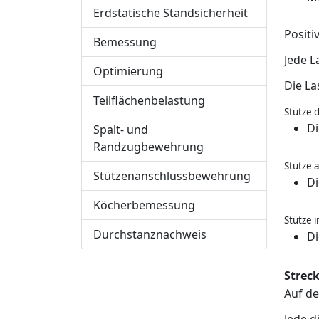
Erdstatische Standsicherheit
Positi
Bemessung
Jede L
Optimierung
Die La
Teilflächenbelastung
Stütze 
Di
Spalt- und
Randzugbewehrung
Stütze a
Stützenanschlussbewehrung
Di
Köcherbemessung
Stütze 
Durchstanznachweis
Di
Strec
Auf d