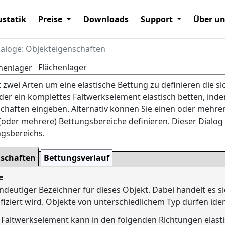
statik
Preise
Downloads
Support
Über u
ialoge: Objekteigenschaften
Flächenlager
t zwei Arten um eine elastische Bettung zu definieren die s
er ein komplettes Faltwerkselement elastisch betten, indem
chaften eingeben. Alternativ können Sie einen oder mehrer
(oder mehrere) Bettungsbereiche definieren. Dieser Dialog 
gsbereichs.
nschaften
Bettungsverlauf
e
indeutiger Bezeichner für dieses Objekt. Dabei handelt es
ifiziert wird. Objekte von unterschiedlichem Typ dürfen i
 Faltwerkselement kann in den folgenden Richtungen elast