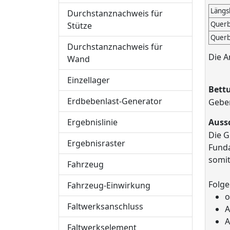
Längs
Durchstanznachweis für
Querb
Stütze
Querb
Durchstanznachweis für
Die A
Wand
Einzellager
Bettu
Erdbebenlast-Generator
Geben
Ergebnislinie
Auss
Die G
Ergebnisraster
Funda
somit
Fahrzeug
Folge
Fahrzeug-Einwirkung
o
Faltwerksanschluss
A
A
Faltwerkselement