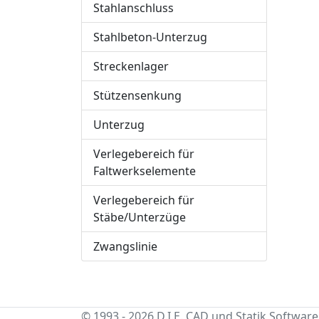
Stahlanschluss
Stahlbeton-Unterzug
Streckenlager
Stützensenkung
Unterzug
Verlegebereich für
Faltwerkselemente
Verlegebereich für
Stäbe/Unterzüge
Zwangslinie
© 1993 - 2026 D.I.E. CAD und Statik Software