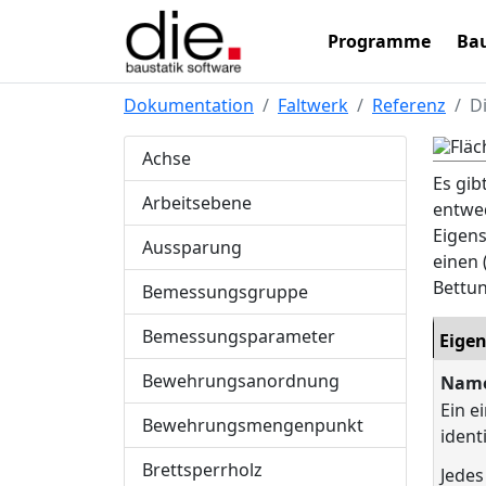
Programme
Bau
Dokumentation
Faltwerk
Referenz
D
Achse
Es gib
Arbeitsebene
entwed
Eigens
Aussparung
einen 
Bettun
Bemessungsgruppe
Bemessungsparameter
Eige
Bewehrungsanordnung
Nam
Ein e
Bewehrungsmengenpunkt
ident
Brettsperrholz
Jedes