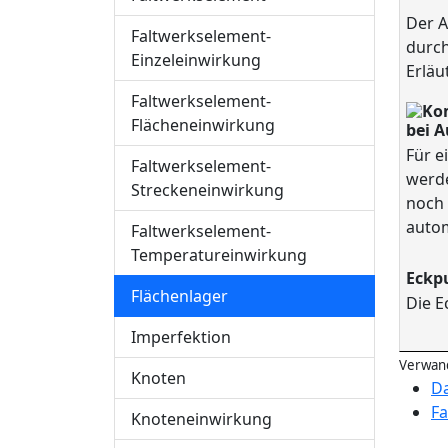
Der A
Faltwerkselement-
durch
Einzeleinwirkung
Erläu
Faltwerkselement-
Flächeneinwirkung
bei 
Für e
Faltwerkselement-
werde
Streckeneinwirkung
noch 
autom
Faltwerkselement-
Temperatureinwirkung
Eckp
Flächenlager
Die E
Imperfektion
Verwand
Knoten
Da
Fa
Knoteneinwirkung