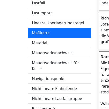
Lastfall
inde
Lastimport
Rich
Lineare Überlagerungsregel
Sofe
sinn
Maßkette
die 
gra
Material
Mauerwerksnachweis
Dars
Mauerwerksnachweis für
Alle
Keller
Eige
für 
Navigationspunkt
einz
Para
Nichtlineare Einhüllende
stoc
Nichtlineare Lastfallgruppe
Wähl
Parameter für