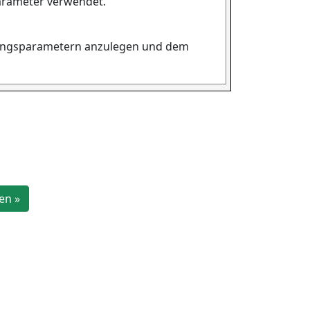
arameter verwendet.
llungsparametern anzulegen und dem
en »