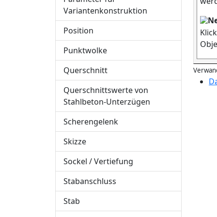
werd
Variantenkonstruktion
Position
Klic
Obje
Punktwolke
Querschnitt
Verwand
Da
Querschnittswerte von
Stahlbeton-Unterzügen
Scherengelenk
Skizze
Sockel / Vertiefung
Stabanschluss
Stab