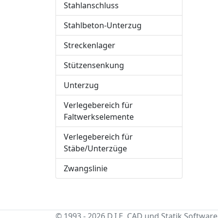
Stahlanschluss
Stahlbeton-Unterzug
Streckenlager
Stützensenkung
Unterzug
Verlegebereich für
Faltwerkselemente
Verlegebereich für
Stäbe/Unterzüge
Zwangslinie
© 1993 - 2026 D.I.E. CAD und Statik Software