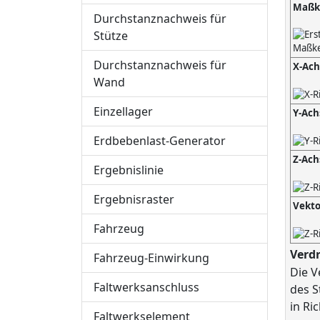
Maßk
Durchstanznachweis für
Stütze
Durchstanznachweis für
X-Ach
Wand
Einzellager
Y-Ach
Erdbebenlast-Generator
Z-Ach
Ergebnislinie
Ergebnisraster
Vekto
Fahrzeug
Verd
Fahrzeug-Einwirkung
Die V
Faltwerksanschluss
des S
in Ri
Faltwerkselement