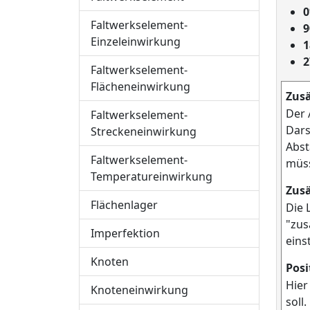
0
Faltwerkselement-
9
Einzeleinwirkung
1
2
Faltwerkselement-
Flächeneinwirkung
Zusä
Der 
Faltwerkselement-
Dars
Streckeneinwirkung
Abst
Faltwerkselement-
müs
Temperatureinwirkung
Zusä
Flächenlager
Die 
"zus
Imperfektion
eins
Knoten
Posi
Hier
Knoteneinwirkung
soll