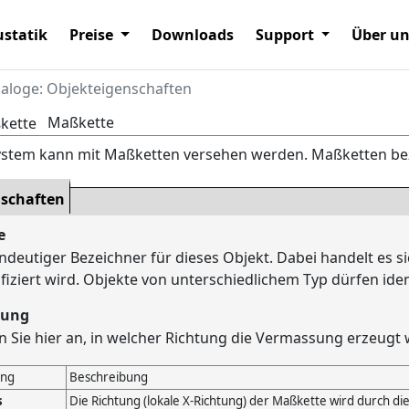
statik
Preise
Downloads
Support
Über u
ialoge: Objekteigenschaften
Maßkette
ystem kann mit Maßketten versehen werden. Maßketten be
nschaften
e
indeutiger Bezeichner für dieses Objekt. Dabei handelt es
ifiziert wird. Objekte von unterschiedlichem Typ dürfen i
tung
 Sie hier an, in welcher Richtung die Vermassung erzeugt 
ung
Beschreibung
s
Die Richtung (lokale X-Richtung) der Maßkette wird durch d