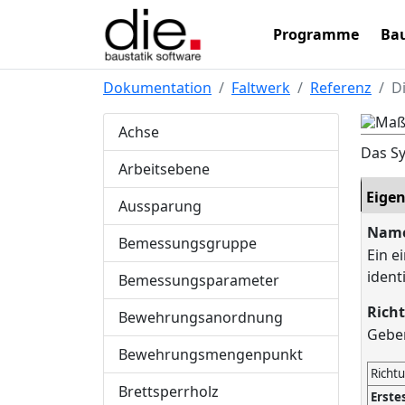
Programme
Bau
Dokumentation
Faltwerk
Referenz
D
Achse
Das S
Arbeitsebene
Eige
Aussparung
Nam
Bemessungsgruppe
Ein e
ident
Bemessungsparameter
Rich
Bewehrungsanordnung
Geben
Bewehrungsmengenpunkt
Richt
Brettsperrholz
Erste