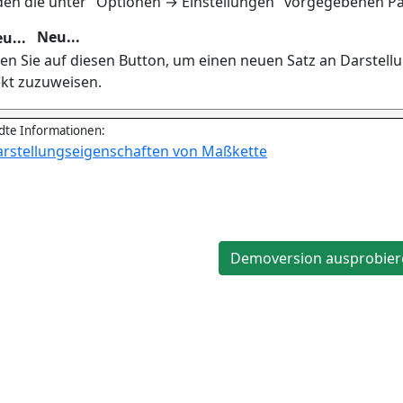
en die unter "Optionen → Einstellungen" vorgegebenen P
Neu...
ken Sie auf diesen Button, um einen neuen Satz an Darste
kt zuzuweisen.
te Informationen:
rstellungseigenschaften von Maßkette
Demoversion ausprobier