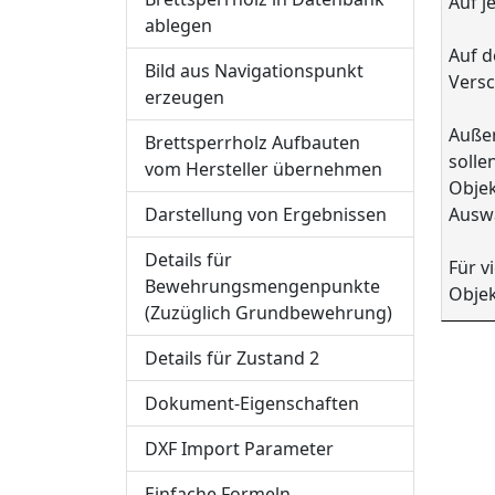
Auf j
ablegen
Auf d
Bild aus Navigationspunkt
Vers
erzeugen
Außer
Brettsperrholz Aufbauten
solle
vom Hersteller übernehmen
Objek
Darstellung von Ergebnissen
Auswa
Details für
Für v
Bewehrungsmengenpunkte
Objek
(Zuzüglich Grundbewehrung)
Details für Zustand 2
Dokument-Eigenschaften
DXF Import Parameter
Einfache Formeln