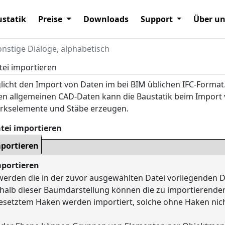
statik
Preise
Downloads
Support
Über u
onstige Dialoge, alphabetisch
tei importieren
icht den Import von Daten im bei BIM üblichen IFC-Forma
n allgemeinen CAD-Daten kann die Baustatik beim Import v
erkselemente und Stäbe erzeugen.
atei importieren
portieren
mportieren
werden die in der zuvor ausgewählten Datei vorliegenden Da
halb dieser Baumdarstellung können die zu importierende
esetztem Haken werden importiert, solche ohne Haken nich