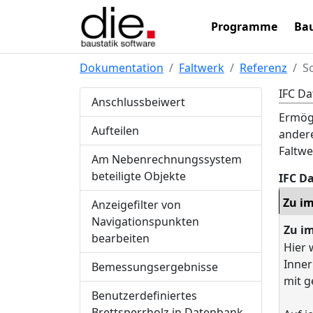
Programme
Bau
Dokumentation
Faltwerk
Referenz
S
IFC Da
Anschlussbeiwert
Ermögl
Aufteilen
andere
Faltw
Am Nebenrechnungssystem
beteiligte Objekte
IFC D
Zu im
Anzeigefilter von
Navigationspunkten
Zu i
bearbeiten
Hier 
Inner
Bemessungsergebnisse
mit g
Benutzerdefiniertes
Brettsperrholz in Datenbank