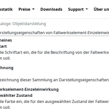
statik
Preise
Downloads
Support
Über u
ialoge: Objektdarstellung
rstellungseigenschaften von Faltwerkselement-Einzeleinw
meines
tart
 die Schriftart ein, die für die Beschriftung von der Faltw
 soll.
chnung
ezeichnung dieser Sammlung an Darstellungseigenschaften
erkselement-Einzeleinwirkung
wählter Zustand
 die Farbe ein, die für den ausgewählten Zustand der Falt
 soll.