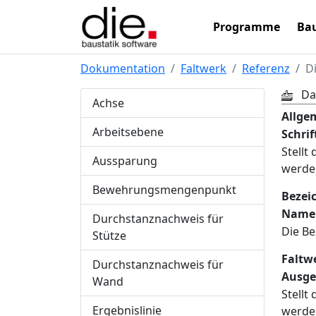
Programme
Bau
Dokumentation
Faltwerk
Referenz
D
Da
Achse
Allge
Arbeitsebene
Schrif
Stellt
Aussparung
werden
Bewehrungsmengenpunkt
Bezei
Name
Durchstanznachweis für
Die B
Stütze
Faltw
Durchstanznachweis für
Ausge
Wand
Stellt
Ergebnislinie
werden