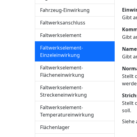
Einwi
Fahrzeug-Einwirkung
Gibt a
Faltwerksanschluss
Komme
Faltwerkselement
Gibt a
Faltwerkselement-
Name 
Einzeleinwirkung
Gibt a
Faltwerkselement-
Norma
Flächeneinwirkung
Stellt
werden
Faltwerkselement-
Streckeneinwirkung
Strich
Stellt
Faltwerkselement-
soll.
Temperatureinwirkung
Siehe
Flächenlager