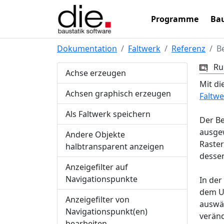
Programme
Bau
Dokumentation
Faltwerk
Referenz
B
Ru
Achse erzeugen
Mit di
Achsen graphisch erzeugen
Faltw
Als Faltwerk speichern
Der Be
ausgew
Andere Objekte
Raster
halbtransparent anzeigen
dessen
Anzeigefilter auf
Navigationspunkte
In der
dem Um
Anzeigefilter von
auswäh
Navigationspunkt(en)
veränd
bearbeiten