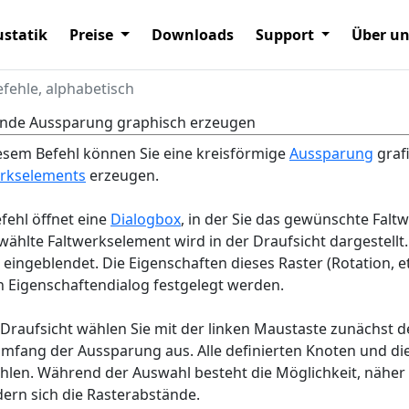
statik
Preise
Downloads
Support
Über u
efehle, alphabetisch
nde Aussparung graphisch erzeugen
esem Befehl können Sie eine kreisförmige
Aussparung
graf
erkselements
erzeugen.
fehl öffnet eine
Dialogbox
, in der Sie das gewünschte Fal
ählte Faltwerkselement wird in der Draufsicht dargestellt
 eingeblendet. Die Eigenschaften dieses Raster (Rotation, e
 Eigenschaftendialog festgelegt werden.
 Draufsicht wählen Sie mit der linken Maustaste zunächst 
fang der Aussparung aus. Alle definierten Knoten und di
len. Während der Auswahl besteht die Möglichkeit, näher 
ern sich die Rasterabstände.