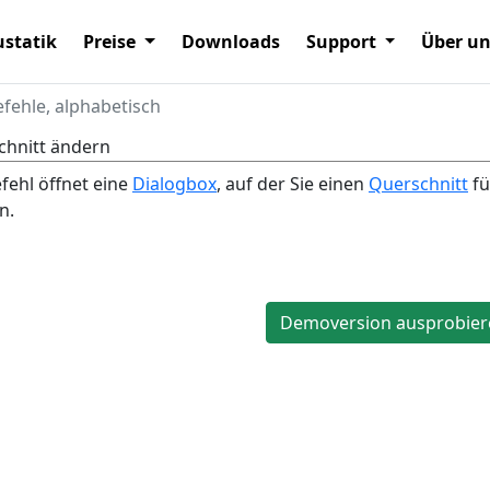
statik
Preise
Downloads
Support
Über u
efehle, alphabetisch
chnitt ändern
fehl öffnet eine
Dialogbox
, auf der Sie einen
Querschnitt
fü
n.
Demoversion ausprobier