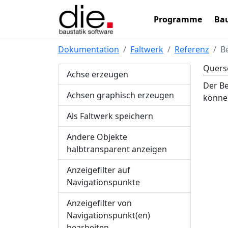
Programme
Bau
Dokumentation
Faltwerk
Referenz
B
Quers
Achse erzeugen
Der Be
Achsen graphisch erzeugen
könne
Als Faltwerk speichern
Andere Objekte
halbtransparent anzeigen
Anzeigefilter auf
Navigationspunkte
Anzeigefilter von
Navigationspunkt(en)
bearbeiten