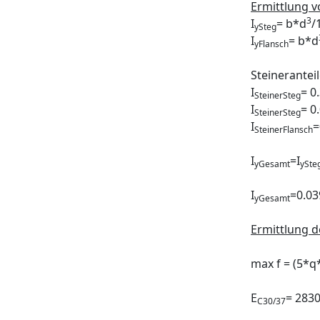
Ermittlung v
3
I
= b*d
/
ySteg
I
= b*d
yFlansch
Steinerante
I
= 0
SteinerSteg
I
= 0
SteinerSteg
I
=
SteinerFlansch
I
=I
yGesamt
ySte
I
=0.0
yGesamt
Ermittlung 
max f = (5*q
E
= 283
C30/37