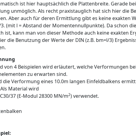
matisch ist hier hauptsächlich die Plattenbreite. Gerade b
lung unmöglich. Als recht praxistauglich hat sich hier die
en. Aber auch für deren Ermittlung gibt es keine exakten W
/3. (mit l = Abstand der Momentennullpunkte). Da schon di
h ist, kann man von dieser Methode auch keine exakten Erg
ier die Benutzung der Werte der DIN (z.B. bm=l/3) Ergebnisse
en.
hnung
 von 4 Beispielen wird erläutert, welche Verformungen bei
nelementen zu erwarten sind.
d die Verformung eines 10.0m langen Einfeldbalkens ermitt
Als Material wird
2
 C30/37 (E-Modul 28300 MN/m
) verwendet.
spiel: