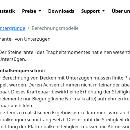
statik
Preise
Downloads
Support
Über u
intergründe
Berechnungsmodelle
ranteil von Unterzügen
Der Steineranteil des Trägheitsmomentes hat einen wesentlic
Unterzügen.
enbalkenquerschnitt
r Berechnung von Decken mit Unterzügen müssen finite P
elt werden. Deren Achsen stimmen nicht miteinander überei
paar. Dieses Kräftepaar bewirkt eine Erhöhung der Steifigke
enelemente nur Biegung(keine Normalkräfte) aufnehmen kö
paar ausbilden.
tzdem zu realistischen Ergebnissen zu kommen, wird an de
nbalkenquerschnitt angesetzt. Dies erhöht die Steifigkeit d
mittlung der Plattenbalkensteifigkeit müssen die Abmessu