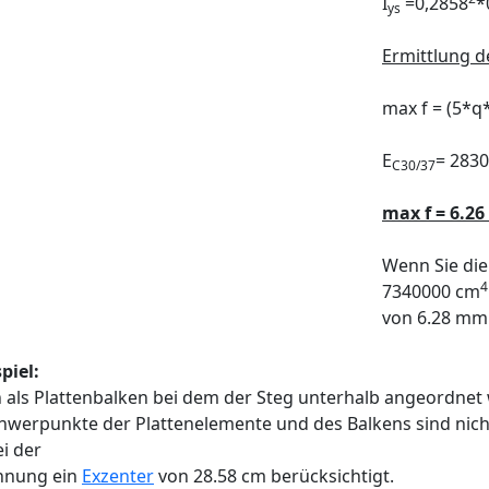
I
=0,2858
*
ys
Ermittlung 
max f = (5*q*
E
= 283
C30/37
max f = 6.2
Wenn Sie die
4
7340000 cm
von 6.28 mm
spiel:
 als Plattenbalken bei dem der Steg unterhalb angeordnet 
hwerpunkte der Plattenelemente und des Balkens sind nicht 
ei der
hnung ein
Exzenter
von 28.58 cm berücksichtigt.