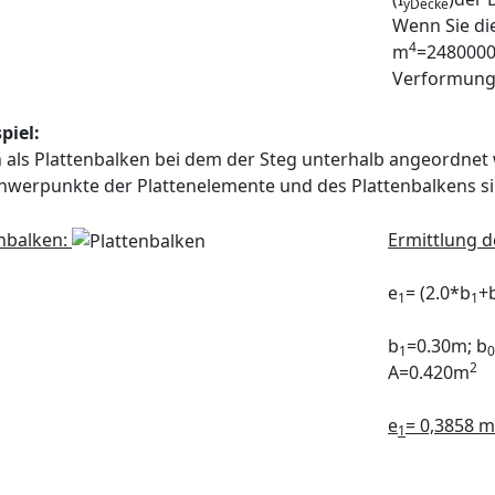
yDecke
Wenn Sie di
4
m
=248000
Verformung
spiel:
 als Plattenbalken bei dem der Steg unterhalb angeordnet 
hwerpunkte der Plattenelemente und des Plattenbalkens si
enbalken:
Ermittlung 
e
= (2.0*b
+
1
1
b
=0.30m; b
1
0
2
A=0.420m
e
= 0,3858 m
1