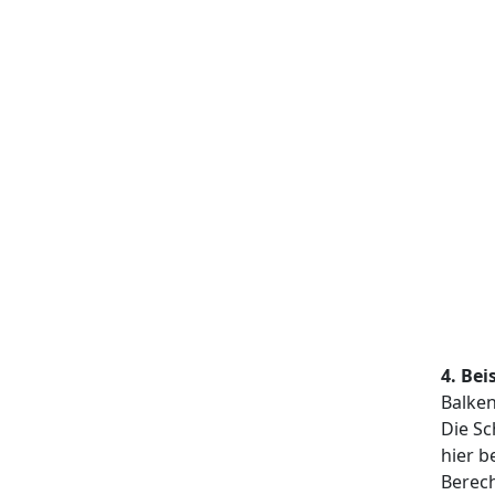
4. Bei
Balken
Die Sc
hier b
Berec