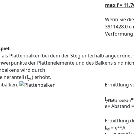
max f = 11.
Wenn Sie die
3911428.0 c
Verformung 
spiel:
 als Plattenbalken bei dem der Steg unterhalb angeordnet 
hwerpunkte der Plattenelemente und des Balkens sind nicht 
nbalkens wird durch
eineranteil (I
) erhöht.
ys
enbalken:
Ermittlung v
I
=
yPlattenbalken
e
= Abstand =
Ermittlung de
2
I
= e
*A
ys
2