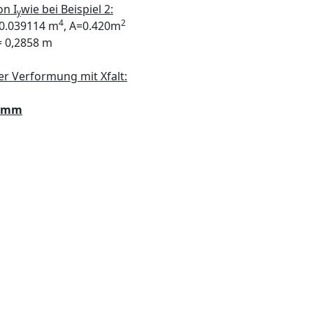
on I
wie bei Beispiel 2:
y
4
2
0.039114 m
, A=0.420m
 0,2858 m
er Verformung mit Xfalt:
6 mm