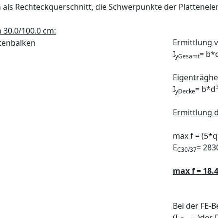
 als Rechteckquerschnitt, die Schwerpunkte der Plattenele
 30.0/100.0 cm:
Ermittlung v
I
= b*
yGesamt
Eigenträghe
I
= b*d
yDecke
Ermittlung 
max f = (5*q
E
= 28
C30/37
max f = 18
Bei der FE-
(I
)der 