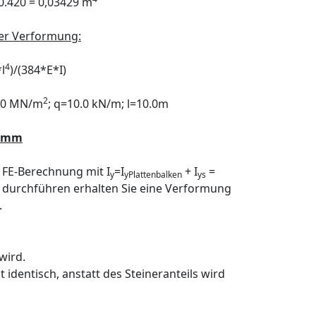
0.420 = 0,03429 m
der Verformung:
4
l
)/(384*E*I)
2
00 MN/m
; q=10.0 kN/m; l=10.0m
6 mm
 FE-Berechnung mit I
=I
+ I
=
y
yPlattenbalken
ys
durchführen erhalten Sie eine Verformung
.
wird.
identisch, anstatt des Steineranteils wird