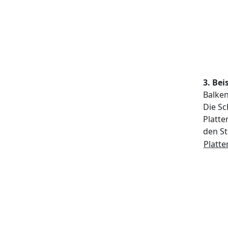
3. Bei
Balken
Die Sc
Platte
den St
Platt