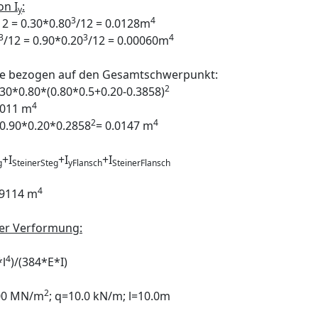
on I
:
y
3
4
12 = 0.30*0.80
/12 = 0.0128m
3
3
4
/12 = 0.90*0.20
/12 = 0.00060m
ile bezogen auf den Gesamtschwerpunkt:
2
.30*0.80*(0.80*0.5+0.20-0.3858)
4
.011 m
2
4
0.90*0.20*0.2858
= 0.0147 m
+I
+I
+I
g
SteinerSteg
yFlansch
SteinerFlansch
4
39114 m
der Verformung:
4
*l
)/(384*E*I)
2
00 MN/m
; q=10.0 kN/m; l=10.0m