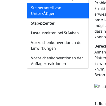
Proble
Steineranteil von
Ermitt
UnterzÃ¼gen
erwies
bm = l
Stabexzenter
möglic
dass h
Lastausmitten bei StÃ¤ben
konnt
Vorzeichenkonventionen der
Berec
Einwirkungen
Anhand
Platte
Vorzeichenkonventionen der
Es wir
Auflagerreaktionen
kN/m. 
Beton
1. Bei