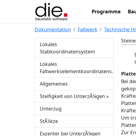
Programme
Bau
Dokumentation
Faltwerk
Technische H
Steine
Lokales
Stabkoordinatensystem
Lokales
Faltwerkselementkoordinatens.
Platt
Bei de
Allgemeines
gekopp
Kräfte
Steifigkeit von UnterzÃ¼gen
»
Platt
Unterzug
Kräfte
Um tro
StÃ¼tze
Platte
Zur Er
Exzenter bei UnterzÃ¼gen