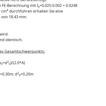
e FE-Berechnung mit I
=0.025-0.002 = 0.0248
y
4
0 cm
durchführen erhalten Sie eine
 von 18.43 mm.
wird.
nd identisch.
des Gesamtschwerpunkts:
2
b
+d
)/(2.0*A)
0
0
2
=0.30m; d
=0.20m
0