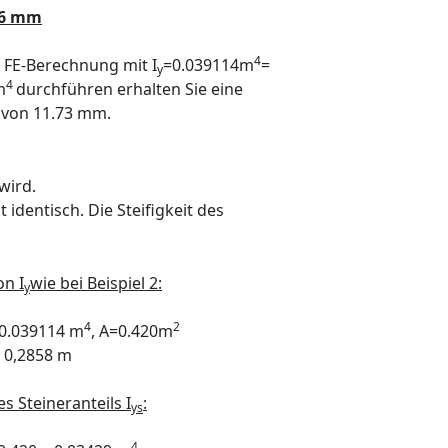
76 mm
4
 FE-Berechnung mit I
=0.039114m
=
y
4
m
durchführen erhalten Sie eine
von 11.73 mm.
wird.
identisch. Die Steifigkeit des
on I
wie bei Beispiel 2:
y
4
2
0.039114 m
, A=0.420m
 0,2858 m
s Steineranteils I
:
ys
4