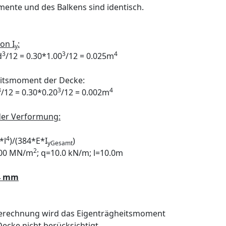
mente und des Balkens sind identisch.
on I
:
y
3
3
4
d
/12 = 0.30*1.00
/12 = 0.025m
itsmoment der Decke:
3
3
4
/12 = 0.30*0.20
/12 = 0.002m
der Verformung:
4
*l
)/(384*E*I
)
yGesamt
2
300 MN/m
; q=10.0 kN/m; l=10.0m
.4 mm
Berechnung wird das Eigenträgheitsmoment
Decke nicht berücksichtigt.