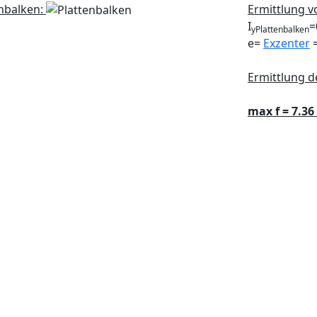
enbalken:
Ermittlung v
I
=
yPlattenbalken
e
=
Exzenter
=
Ermittlung d
max f = 7.3