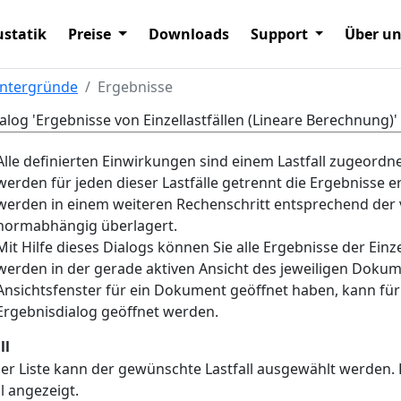
statik
Preise
Downloads
Support
Über u
intergründe
Ergebnisse
alog 'Ergebnisse von Einzellastfällen (Lineare Berechnung)'
Alle definierten Einwirkungen sind einem Lastfall zugeordn
werden für jeden dieser Lastfälle getrennt die Ergebnisse erm
werden in einem weiteren Rechenschritt entsprechend der
normabhängig überlagert.
Mit Hilfe dieses Dialogs können Sie alle Ergebnisse der Einz
werden in der gerade aktiven Ansicht des jeweiligen Dokume
Ansichtsfenster für ein Dokument geöffnet haben, kann für
Ergebnisdialog geöffnet werden.
ll
ser Liste kann der gewünschte Lastfall ausgewählt werden.
ll angezeigt.