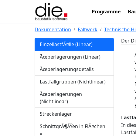
Programme
Bau
Dokumentation
Faltwerk
Technische H
Der Di
EinzellastfÃ¤lle (Linear)
Ãœberlagerungen (Linear)
Ãœberlagerungsdetails
Lastfallgruppen (Nichtlinear)
Ãœberlagerungen
(Nichtlinear)
Streckenlager
Lastfa
In die
SchnittgrÃ¶ÃŸen in FlÃ¤chen
Lastfa
»