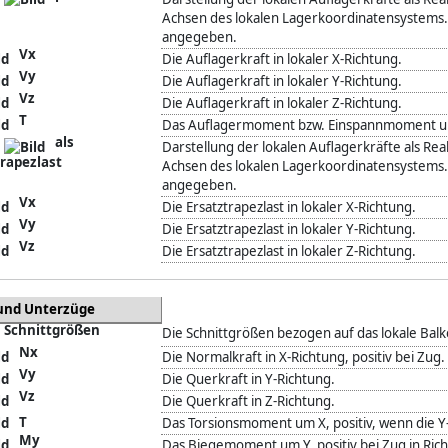
Achsen des lokalen Lagerkoordinatensystems.
angegeben.
Vx
Die Auflagerkraft in lokaler X-Richtung.
Vy
Die Auflagerkraft in lokaler Y-Richtung.
Vz
Die Auflagerkraft in lokaler Z-Richtung.
T
Das Auflagermoment bzw. Einspannmoment um 
als
Darstellung der lokalen Auflagerkräfte als Rea
trapezlast
Achsen des lokalen Lagerkoordinatensystems. 
angegeben.
Vx
Die Ersatztrapezlast in lokaler X-Richtung.
Vy
Die Ersatztrapezlast in lokaler Y-Richtung.
Vz
Die Ersatztrapezlast in lokaler Z-Richtung.
und Unterzüge
Schnittgrößen
Die Schnittgrößen bezogen auf das lokale Ba
Nx
Die Normalkraft in X-Richtung, positiv bei Zug.
Vy
Die Querkraft in Y-Richtung.
Vz
Die Querkraft in Z-Richtung.
T
Das Torsionsmoment um X, positiv, wenn die Y-
My
Das Biegemoment um Y, positiv bei Zug in Rich