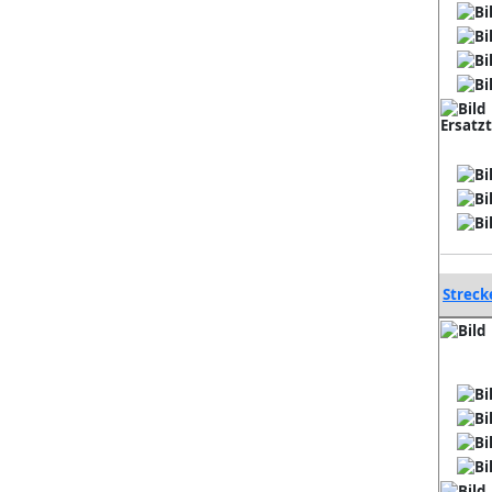
Ersatz
Streck