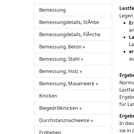
Lastfa
Bemessung
Legen 
Bemessungdetails, StÃ¤be
Er
an
Bemessungdetails, FlÃ¤che
La
La
Bemessung, Beton
»
e
au
Bemessung, Stahl
»
Bemessung, Holz
»
Ergebn
Normal
Bemessung, Mauerwerk
»
Lastfa
Knicken
Ergebn
für La
Biegedrillknicken
»
Ergeb
Durchstanznachweise
»
In die
sie in
Erdbeben