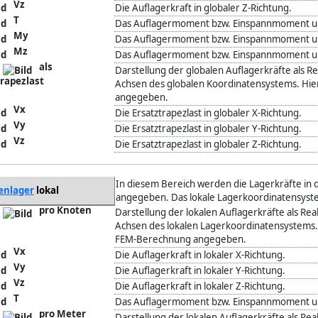
Vz
Die Auflagerkraft in globaler Z-Richtung.
T
Das Auflagermoment bzw. Einspannmoment um
My
Das Auflagermoment bzw. Einspannmoment um
Mz
Das Auflagermoment bzw. Einspannmoment um
als
Darstellung der globalen Auflagerkräfte als Re
trapezlast
Achsen des globalen Koordinatensystems. Hier
angegeben.
Vx
Die Ersatztrapezlast in globaler X-Richtung.
Vy
Die Ersatztrapezlast in globaler Y-Richtung.
Vz
Die Ersatztrapezlast in globaler Z-Richtung.
In diesem Bereich werden die Lagerkräfte in 
enlager
lokal
angegeben. Das lokale Lagerkoordinatensyst
pro Knoten
Darstellung der lokalen Auflagerkräfte als Rea
Achsen des lokalen Lagerkoordinatensystems. 
FEM-Berechnung angegeben.
Vx
Die Auflagerkraft in lokaler X-Richtung.
Vy
Die Auflagerkraft in lokaler Y-Richtung.
Vz
Die Auflagerkraft in lokaler Z-Richtung.
T
Das Auflagermoment bzw. Einspannmoment um 
pro Meter
Darstellung der lokalen Auflagerkräfte als Rea