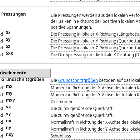
Pressungen
Die Pressungen werden aus den lokalen Verfor
der Balken in Richtung der positiven lokalen
positive Spannungen.
Sx
Die Pressung in lokaler X-Richtung (Längsbett
Sy
Die Pressung in lokaler Y-Richtung (Querbettu
Sz
Die Pressung in lokaler Z-Richtung (Querbettu
Sxx
Die Drehpressung um die lokale X-Richtung (D
erkselemente
Grundschnittgrößen
Die
Grundschnittgrößen
bezogen auf das loka
mx
Moment in Richtung der X-Achse des lokalen 
my
Moment in Richtung der Y-Achse des lokalen 
mxy
Drillmoment
vx
Die zu mx gehörende Querkraft.
vy
Die zu my gehörende Querkraft.
nx
Normalkraft in Richtung der X-Achse des loka
ny
Normalkraft in Richtung der Y-Achse des loka
nxy
Schubfluss