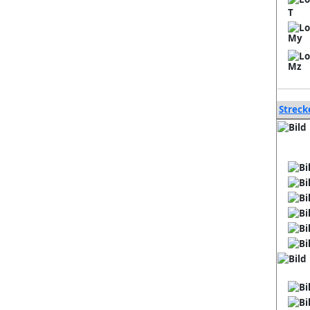
T
My
Mz
Streck