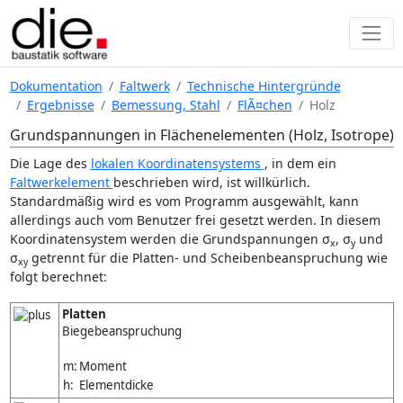
Dokumentation
Faltwerk
Technische Hintergründe
Ergebnisse
Bemessung, Stahl
FlÃ¤chen
Holz
Grundspannungen in Flächenelementen (Holz, Isotrope)
Die Lage des
lokalen Koordinatensystems
, in dem ein
Faltwerkelement
beschrieben wird, ist willkürlich.
Standardmäßig wird es vom Programm ausgewählt, kann
allerdings auch vom Benutzer frei gesetzt werden. In diesem
Koordinatensystem werden die Grundspannungen σ
, σ
und
x
y
σ
getrennt für die Platten- und Scheibenbeanspruchung wie
xy
folgt berechnet:
Platten
Biegebeanspruchung
m:
Moment
h:
Elementdicke