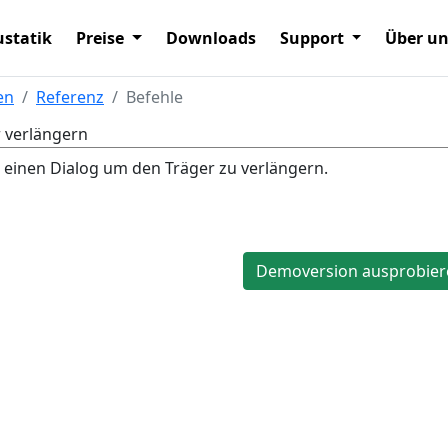
statik
Preise
Downloads
Support
Über u
en
Referenz
Befehle
 verlängern
 einen Dialog um den Träger zu verlängern.
Demoversion ausprobier