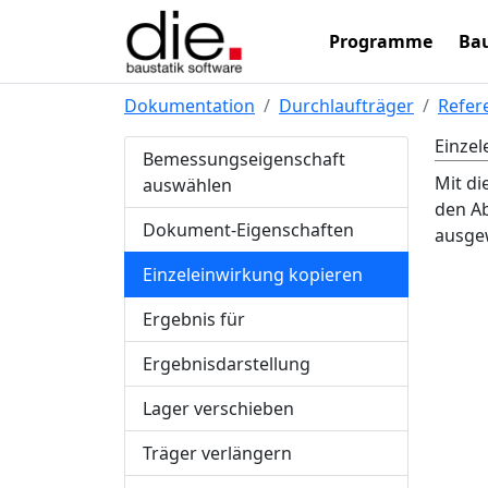
Programme
Bau
Dokumentation
Durchlaufträger
Refer
Einzel
Bemessungseigenschaft
Mit di
auswählen
den Ab
Dokument-Eigenschaften
ausgew
Einzeleinwirkung kopieren
Ergebnis für
Ergebnisdarstellung
Lager verschieben
Träger verlängern