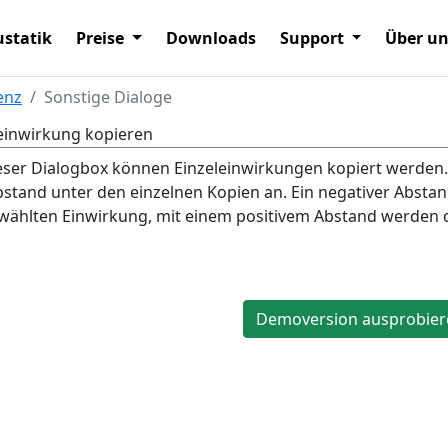
statik
Preise
Downloads
Support
Über u
enz
Sonstige Dialoge
einwirkung kopieren
eser Dialogbox können Einzeleinwirkungen kopiert werden.
stand unter den einzelnen Kopien an. Ein negativer Abstand 
ählten Einwirkung, mit einem positivem Abstand werden d
Demoversion ausprobier