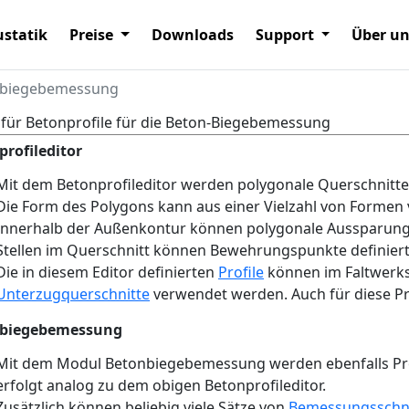
statik
Preise
Downloads
Support
Über u
onbiegebemessung
 für Betonprofile für die Beton-Biegebemessung
profileditor
Mit dem Betonprofileditor werden polygonale Querschnitte
Die Form des Polygons kann aus einer Vielzahl von Forme
Innerhalb der Außenkontur können polygonale Aussparung
Stellen im Querschnitt können Bewehrungspunkte definier
Die in diesem Editor definierten
Profile
können im Faltwer
Unterzugquerschnitte
verwendet werden. Auch für diese Pr
biegebemessung
Mit dem Modul Betonbiegebemessung werden ebenfalls Profil
erfolgt analog zu dem obigen Betonprofileditor.
Zusätzlich können beliebig viele Sätze von
Bemessungsschn